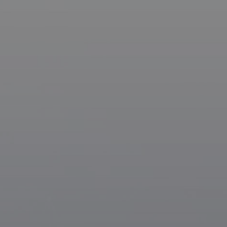
Via Giuseppe Motta, 6
6828 Balerna – Switzerland
I cookie necessari con
e l'accesso alle aree 
Via Giacomo Peroni, 400
00131 Rome - Italy
Nome
VISITOR_PRIVACY_
24, Bulgara Street
Chisinau, Moldavia
Tirana Ring Center
_GRECAPTCHA
Rrethrrotullimi i "Zogut te zi",
Rruga. M. Gjollesha, kati i 8-te
Tirane, Albania
_ga