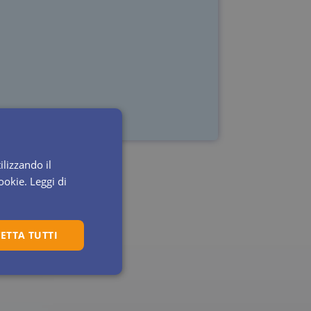
 strategic advice on standards,
y and process engineering.
ilizzando il
cookie.
Leggi di
ETTA TUTTI
Non classificati