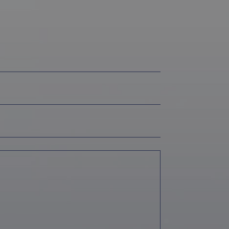
igazione sulle pagine
kie.
morizzare le scelte
la loro interazione
o del visitatore
oni sulla privacy,
ano onorate nelle
e necessario
o allo scopo di
 Google Universal
nificativo del
tilizzato da
to per distinguere
 generato in modo
e. È incluso in ogni
ato per calcolare i