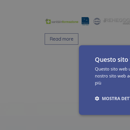
surveys
.
Read more
Questo sito 
Questo sito web ut
nostro sito web ac
più
MOSTRA DET
Necessari