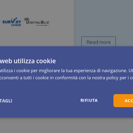
(BCS) division provides
regulations, technolog
Read more
web utilizza cookie
ilizza i cookie per migliorare la tua esperienza di navigazione. Ut
consenti a tutti i cookie in conformità con la nostra policy per i 
RIFIUTA
TAGLI
ACC
Statistici
Marketing
Preferenze