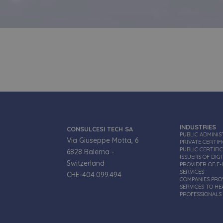
INDUSTRIES
CONSULCESI TECH SA
PUBLIC ADMINI
Via Giuseppe Motta, 6
PRIVATE CERTIF
PUBLIC CERTIFI
6828 Balerna -
ISSUERS OF DIGI
Switzerland
PROVIDER OF E
SERVICES
CHE-404.099.494
COMPANIES PRO
SERVICES TO H
PROFESSIONALS