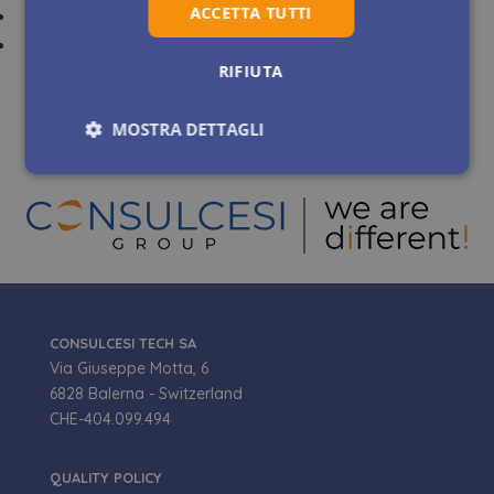
ACCETTA TUTTI
RIFIUTA
MOSTRA DETTAGLI
Necessari
Statistici
Marketing
Preferenze
Non classificati
CONSULCESI TECH SA
Via Giuseppe Motta, 6
6828 Balerna - Switzerland
Necessari
Statistici
Marketing
CHE-404.099.494
Preferenze
Non classificati
QUALITY POLICY
I cookie necessari contribuiscono a rendere fruibile il