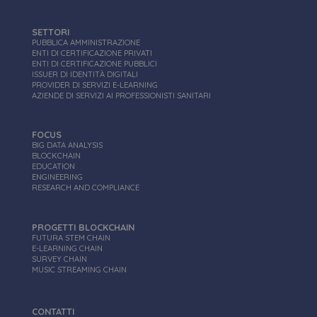
sito web abilitandone funzionalità di base quali la
navigazione sulle pagine e l'accesso alle aree
protette del sito. Il sito web non è in grado di
SETTORI
funzionare correttamente senza questi cookie.
PUBBLICA AMMINISTRAZIONE
ENTI DI CERTIFICAZIONE PRIVATI
Nome
Fornitore
/
Dominio
Scadenza
ENTI DI CERTIFICAZIONE PUBBLICI
ISSUER DI IDENTITÀ DIGITALI
VISITOR_PRIVACY_METADATA
5 mesi 4
YouTube
PROVIDER DI SERVIZI E-LEARNING
settimane
.youtube.com
AZIENDE DI SERVIZI AI PROFESSIONISTI SANITARI
FOCUS
BIG DATA ANALYSIS
BLOCKCHAIN
EDUCATION
ENGINEERING
RESEARCH AND COMPLIANCE
PROGETTI BLOCKCHAIN
FUTURA STEM CHAIN
E-LEARNING CHAIN
SURVEY CHAIN
MUSIC STREAMING CHAIN
Google Privacy Policy
CONTATTI