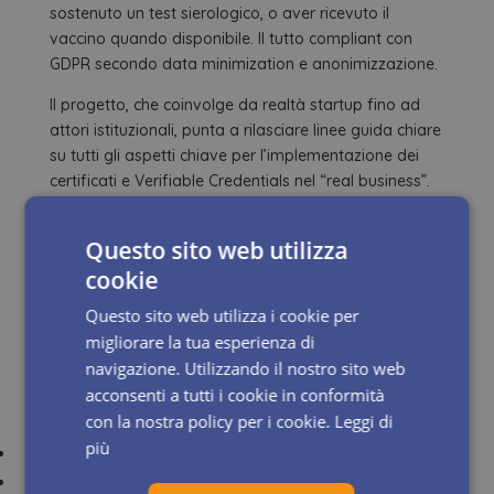
sostenuto un test sierologico, o aver ricevuto il
vaccino quando disponibile. Il tutto compliant con
GDPR secondo data minimization e anonimizzazione.
Il progetto, che coinvolge da realtà startup fino ad
attori istituzionali, punta a rilasciare linee guida chiare
su tutti gli aspetti chiave per l’implementazione dei
certificati e Verifiable Credentials nel “real business”.
Use case, regole e governance, tool e tecnologie,
coordinazione, comunicazione ed inclusione, sono i
Questo sito web utilizza
quattro principali “workstream” che guidano l’operato
cookie
del Gruppo di Lavoro verso risposte efficaci
all’emergenza sanitaria in corso.
Questo sito web utilizza i cookie per
Ulteriori informazioni al sito www.covidcreds.com
migliorare la tua esperienza di
navigazione. Utilizzando il nostro sito web
acconsenti a tutti i cookie in conformità
con la nostra policy per i cookie.
Leggi di
più